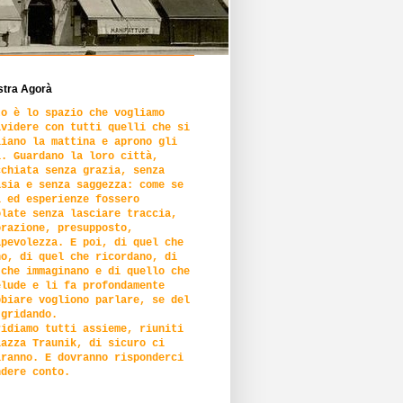
stra Agorà
to è lo spazio che vogliamo
ividere con tutti quelli che si
liano la mattina e aprono gli
i. Guardano la loro città,
cchiata senza grazia, senza
asia e senza saggezza: come se
i ed esperienze fossero
olate senza lasciare traccia,
orazione, presupposto,
apevolezza. E poi, di quel che
no, di quel che ricordano, di
 che immaginano e di quello che
elude e li fa profondamente
bbiare vogliono parlare, se del
 gridando.
ridiamo tutti assieme, riuniti
iazza Traunik, di sicuro ci
iranno. E dovranno risponderci
ndere conto.