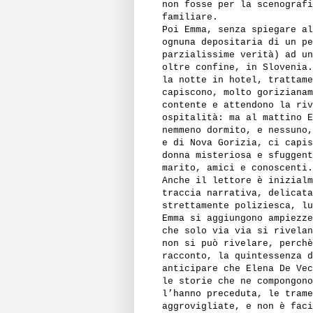
non fosse per la scenografi
familiare.
Poi Emma, senza spiegare al
ognuna depositaria di un pe
parzialissime verità) ad un
oltre confine, in Slovenia.
la notte in hotel, trattame
capiscono, molto gorizianam
contente e attendono la riv
ospitalità: ma al mattino E
nemmeno dormito, e nessuno,
e di Nova Gorizia, ci capis
donna misteriosa e sfuggent
marito, amici e conoscenti.
Anche il lettore è inizialm
traccia narrativa, delicata
strettamente poliziesca, lu
Emma si aggiungono ampiezze
che solo via via si rivelan
non si può rivelare, perchè
racconto, la quintessenza d
anticipare che Elena De Vec
le storie che ne compongono
l’hanno preceduta, le trame
aggrovigliate, e non è faci