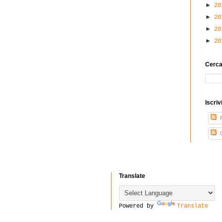
►
2
►
2
►
2
►
2
Cerca
Iscriv
P
C
Translate
Powered by
Translate