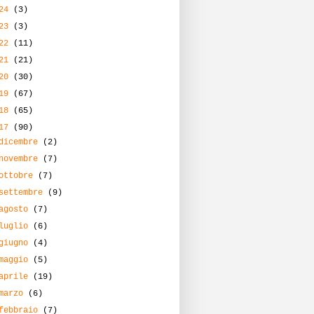
024
(3)
023
(3)
022
(11)
021
(21)
020
(30)
019
(67)
018
(65)
017
(90)
dicembre
(2)
novembre
(7)
ottobre
(7)
settembre
(9)
agosto
(7)
luglio
(6)
giugno
(4)
maggio
(5)
aprile
(19)
marzo
(6)
febbraio
(7)