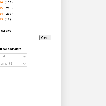
016
(175)
015
(265)
014
(299)
013
(16)
 nel blog
iti per segnalare
ost
ommenti