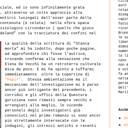
citt
avrò
ciale, ed io sono infinitamente grata
rela
, attraverso un colto approccio alla
dise
entirci lusingati dall’esser parte della
capi
contenuta (e celata)
nella sfera opaca
fatt
isiologico circondario ( quello che gioco
rico
Brun
deland” con la tracciatura dei confini nel
le s
libe
La qualità della scrittura di “Stanca
dimo
morta” mi ha indotto, dopo poche pagine,
nume
ad approfondire chi fosse l’autrice,
la l
trovando conferma alla sensazione che
caso
Elena De Vecchi ha un retroterra culturale
non 
mica da poco. E mi ha spinto a tuffarmi
e so
fa a
immediatamente
oltre la copertina di
nell
“Papir”
. Stessa ambientazione ma il
pers
meccanismo dell’investigazione mi è parso
dell
ancor più intrigante del precedente, i
Mari
corridoi e gli uffici della Questura
goriziana sono rimasti sempre vecchi e
arrangiati alla meglio,
le vicende
Archi
personali degli investigatori già
conosciuti nel primo romanzo si sono ancor
►
2
più strettamente intersecate con le
►
2
indagini, gli intrecci antichi e recenti