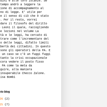
adini e alle loro istanze. Se
 tempo andrò a leggere la
zione di accompagnamento al
gno di legge. E' utile per
re il senso di ciò che è stato
o. Per il resto, vorrei
rdare il filosofo del diritto
o Leoni il quale, raccogliendo
ue lezioni nel volume La
rtà e le leggi, ha cercato di
strare come l'incrementare del
ro delle leggi, difatto limiti
ibertà dei cittadini. In questo
 sono gli operatori della PA. E
è un caso se c'è un fuggi fuggi
ltanto la crisi occupazionale
ncora vedere il posto fisso
a PA come la meta da
eguire, alla maniera
'insuperabile Checco Zalone.
lisa Bombi
vio blog
026
(2)
025
(7)