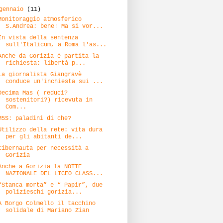
gennaio
(11)
Monitoraggio atmosferico
S.Andrea: bene! Ma si vor...
In vista della sentenza
sull'Italicum, a Roma l'as...
Anche da Gorizia è partita la
richiesta: libertà p...
La giornalista Giangravè
conduce un'inchiesta sui ...
Decima Mas ( reduci?
sostenitori?) ricevuta in
Com...
M5S: paladini di che?
Utilizzo della rete: vita dura
per gli abitanti de...
Cibernauta per necessità a
Gorizia
Anche a Gorizia la NOTTE
NAZIONALE DEL LICEO CLASS...
“Stanca morta” e “ Papir”, due
polizieschi gorizia...
A Borgo Colmello il tacchino
solidale di Mariano Zian