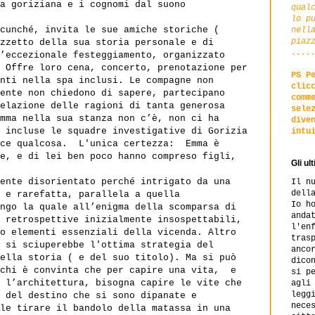
a goriziana e i cognomi dal suono
qual
lo p
cunché, invita le sue amiche storiche (
nell
piaz
zzetto della sua storia personale e di
....
’eccezionale festeggiamento, organizzato
 Offre loro cena, concerto, prenotazione per
PS P
nti nella spa inclusi. Le compagne non
clic
ente non chiedono di sapere, partecipano
comm
elazione delle ragioni di tanta generosa
sele
mma nella sua stanza non c’è, non ci ha
dive
 incluse le squadre investigative di Gorizia
intu
ce qualcosa.
L'unica certezza: Emma è
e, e di lei ben poco hanno compreso figli,
Gli ul
ente disorientato perché intrigato da una
Il n
dell
 e rarefatta, parallela a quella
Io h
ngo la quale all’enigma della scomparsa di
anda
 retrospettive inizialmente insospettabili,
l'en
o elementi essenziali della vicenda. Altro
tras
 si sciuperebbe l'ottima strategia del
anco
ella storia ( e del suo titolo). Ma si può
dico
chi è convinta che per capire una vita,
e
si p
 l’architettura, bisogna capire le vite che
agli
legg
 del destino che si sono dipanate e
nece
le tirare il bandolo della matassa in una