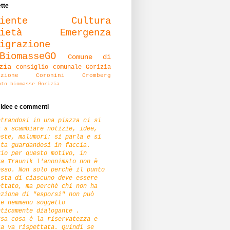
tte
iente
Cultura
ietà
Emergenza
igrazione
BiomasseGO
Comune di
zia
consiglio comunale Gorizia
dazione Coronini Cromberg
nto biomasse Gorizia
, idee e commenti
ntrandosi in una piazza ci si
a a scambiare notizie, idee,
oste, malumori: si parla e si
lta guardandosi in faccia.
rio per questo motivo, in
za Traunik l'anonimato non è
esso. Non solo perchè il punto
ista di ciascuno deve essere
ettato, ma perchè chi non ha
nzione di "esporsi" non può
re nemmeno soggetto
nticamente dialogante .
rsa cosa è la riservatezza e
ta va rispettata. Quindi se