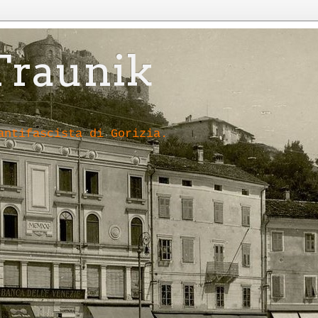
Traunik
antifascista di Gorizia.