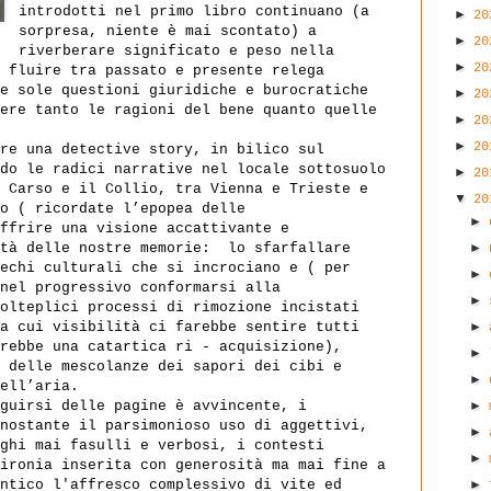
introdotti nel primo libro continuano (a
►
2
sorpresa, niente è mai scontato) a
►
2
riverberare significato e peso nella
►
2
 fluire tra passato e presente relega
e sole questioni giuridiche e burocratiche
►
2
ere tanto le ragioni del bene quanto quelle
►
2
►
2
re una detective story, in bilico sul
do le radici narrative nel locale sottosuolo
►
2
 Carso e il Collio, tra Vienna e Trieste e
▼
2
o ( ricordate l’epopea delle
►
ffrire una visione accattivante e
►
tà delle nostre memorie:
lo sfarfallare
echi culturali che si incrociano e ( per
►
nel progressivo conformarsi alla
►
olteplici processi di rimozione incistati
►
a cui visibilità ci farebbe sentire tutti
rebbe una catartica ri - acquisizione),
►
 delle mescolanze dei sapori dei cibi e
►
ell’aria.
►
guirsi delle pagine è avvincente, i
nostante il parsimonioso uso di aggettivi,
►
ghi mai fasulli e verbosi, i contesti
►
ironia inserita con generosità ma mai fine a
►
ntico l'affresco complessivo di vite ed