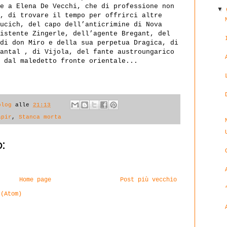
e a Elena De Vecchi, che di professione non
▼
, di trovare il tempo per offrirci altre
ucich, del capo dell’anticrimine di Nova
istente Zingerle, dell’agente Bregant, del
di don Miro e della sua perpetua Dragica, di
antal , di Vijola, del fante austroungarico
 dal maledetto fronte orientale...
blog
alle
21:13
apir
,
Stanca morta
:
Home page
Post più vecchio
 (Atom)