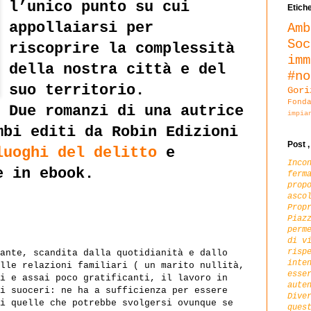
l’unico punto su cui
Etiche
appollaiarsi per
Amb
Soc
riscoprire la complessità
imm
della nostra città e del
#no
suo territorio.
Gori
Fon
Due romanzi di una autrice
impia
mbi editi da Robin Edizioni
Post 
luoghi del delitto
e
Inco
e in ebook.
ferm
prop
asco
Prop
Piaz
perm
di v
risp
ante, scandita dalla quotidianità e dallo
inte
lle relazioni familiari ( un marito nullità,
esse
i e assai poco gratificanti, il lavoro in
aute
i suoceri: ne ha a sufficienza per essere
Dive
i quelle che potrebbe svolgersi ovunque se
ques