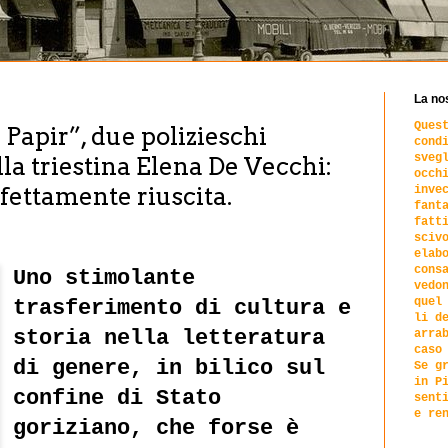
La no
Ques
 Papir”, due polizieschi
cond
sveg
alla triestina Elena De Vecchi:
occh
fettamente riuscita.
inve
fant
fatt
sciv
elab
cons
Uno stimolante
vedo
quel
trasferimento di cultura e
li d
storia nella letteratura
arra
caso
di genere, in bilico sul
Se g
in P
confine di Stato
sent
e re
goriziano, che forse è