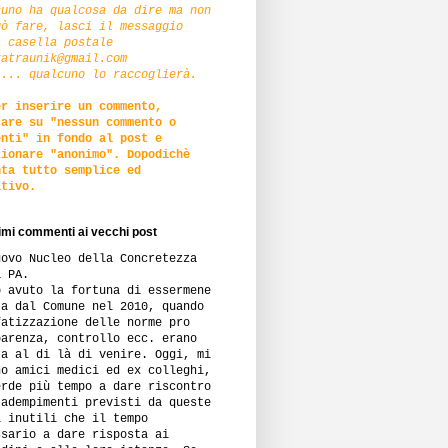
cuno ha qualcosa da dire ma non
uò fare, lasci il messaggio
a casella postale
zatraunik@gmail.com
.... qualcuno lo raccoglierà.
er inserire un commento,
care su "nessun commento o
enti" in fondo al post e
zionare "anonimo". Dopodichè
nta tutto semplice ed
itivo.
timi commenti ai vecchi post
uovo Nucleo della Concretezza
a PA.
o avuto la fortuna di essermene
ta dal Comune nel 2010, quando
fatizzazione delle norme pro
parenza, controllo ecc. erano
ra al di là di venire. Oggi, mi
no amici medici ed ex colleghi,
erde più tempo a dare riscontro
 adempimenti previsti da queste
i inutili che il tempo
ssario a dare risposta ai